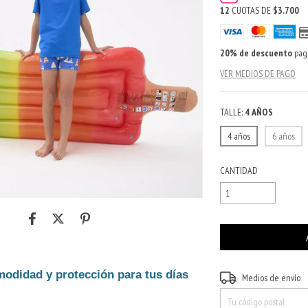
12
CUOTAS DE
$3.700
20% de descuento
paga
VER MEDIOS DE PAGO
TALLE:
4 AÑOS
4 años
6 años
CANTIDAD
odidad y protección para tus días
Entregas para el CP:
Medios de envío