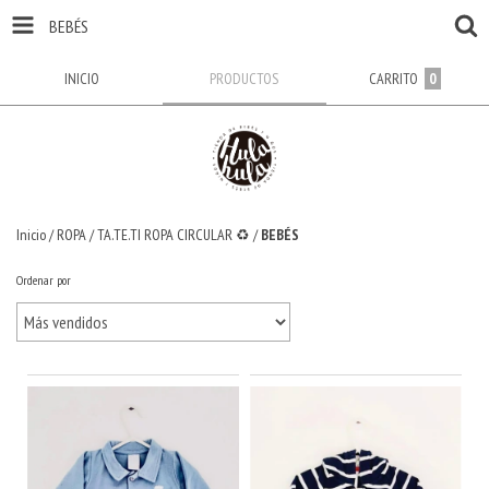
BEBÉS
INICIO
PRODUCTOS
CARRITO
0
Inicio
/
ROPA
/
TA.TE.TI ROPA CIRCULAR ♻️
/
BEBÉS
Ordenar por