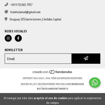
+54 9 351563-7937
hulahulamail@gmail.com
Uruguay 529, barrio Juniors, Córdoba Capital.
REDES SOCIALES
NEWSLETTER
COPYRIGHT HULA HULA - 2026. TODOS LOS DERECHOS RESERVADOS.
DEFENSA DE LAS Y LOS CONSUMIDORES. PARA RECLAMOS
INGRESÁ ACÁ.
BOTÓN DE ARREPENTIMIENTO
Al navegar por este sitio
aceptás el uso de cookies
para agilizar tu experiencia
de compra.