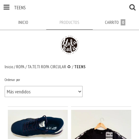
TEENS
INICIO
PRODUCTOS
CARRITO
0
Inicio
/
ROPA
/
TA.TE.TI ROPA CIRCULAR ♻️
/
TEENS
Ordenar por