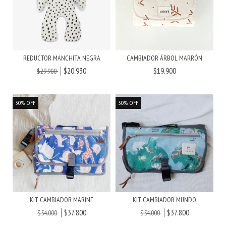
REDUCTOR MANCHITA NEGRA
CAMBIADOR ÁRBOL MARRÓN
$20.930
$19.900
$29.900
30
%
OFF
30
%
OFF
KIT CAMBIADOR MARINE
KIT CAMBIADOR MUNDO
$37.800
$37.800
$54.000
$54.000