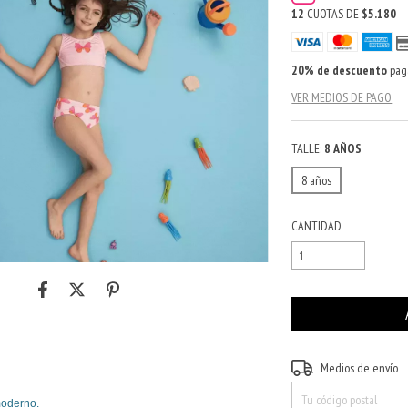
12
CUOTAS DE
$5.180
20% de descuento
paga
VER MEDIOS DE PAGO
TALLE:
8 AÑOS
8 años
CANTIDAD
Entregas para el CP:
Medios de envío
moderno.