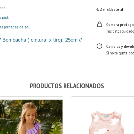
dos.
No sé mi código postal
 piel.
Compra protegi
as jornadas de sol.
Tus datos cuidado
// Bombacha ( cintura x tiro): 25cm //
Cambios y devol
Si no te gusta, po
PRODUCTOS RELACIONADOS