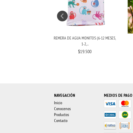
ÓPICO (1-2 Y 2-4 AÑOS)
REMERA DE AGUA MONITOS (6-12 MESES,
1-2,...
$19.500
$19.500
NAVEGACIÓN
MEDIOS DE PAGO
Inicio
Conocenos
Productos
Contacto