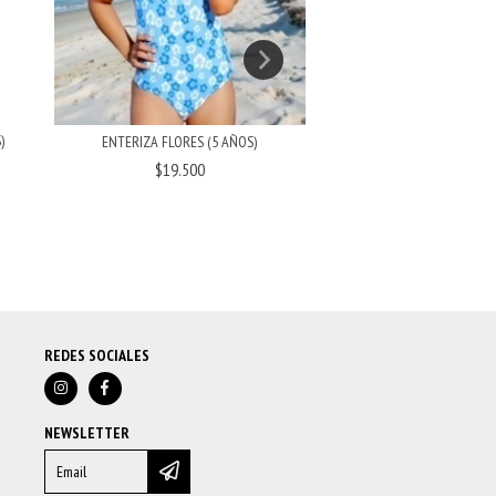
PANTALÓN TEJA GRIS (
)
ENTERIZA FLORES (5 AÑOS)
$14.500
$19.500
REDES SOCIALES
NEWSLETTER