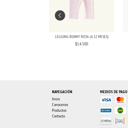
LEGGING BUNNY ROSA (6-12 MESES)
 C/APLIQUE (0-3 MESES)
$14.500
$7.500
NAVEGACIÓN
MEDIOS DE PAGO
Inicio
Conocenos
Productos
Contacto