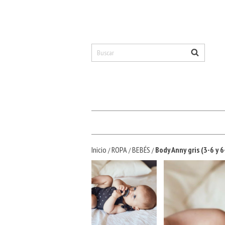
Inicio
ROPA
BEBÉS
Body Anny gris (3-6 y 
/
/
/