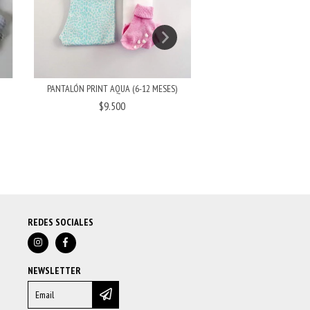
PANTALÓN PRINT AQUA (6-12 MESES)
MUSCULOSA ANNY GRIS (
$9.500
$9.500
REDES SOCIALES
NEWSLETTER