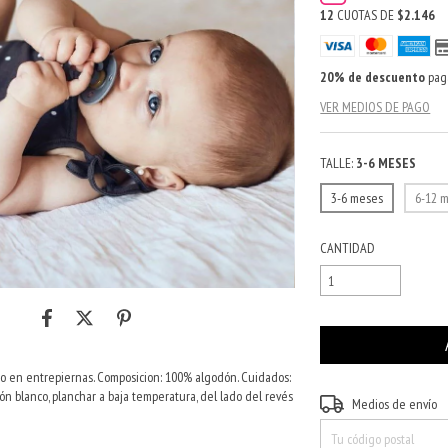
12
CUOTAS DE
$2.146
20% de descuento
paga
VER MEDIOS DE PAGO
TALLE:
3-6 MESES
3-6 meses
6-12 
CANTIDAD
o en entrepiernas. Composicion: 100% algodón. Cuidados:
ón blanco, planchar a baja temperatura, del lado del revés
Entregas para el CP:
Medios de envío